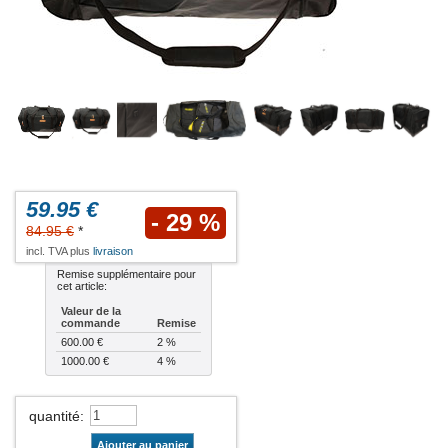
59.95 €
- 29 %
84.95 €
*
incl. TVA plus
livraison
Remise supplémentaire pour
cet article:
Valeur de la
commande
Remise
600.00 €
2 %
1000.00 €
4 %
quantité
:
Ajouter au panier