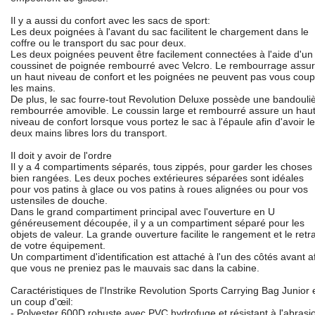
Il y a aussi du confort avec les sacs de sport:
Les deux poignées à l'avant du sac facilitent le chargement dans le
coffre ou le transport du sac pour deux.
Les deux poignées peuvent être facilement connectées à l'aide d'un
coussinet de poignée rembourré avec Velcro. Le rembourrage assu
un haut niveau de confort et les poignées ne peuvent pas vous coup
les mains.
De plus, le sac fourre-tout Revolution Deluxe possède une bandouli
rembourrée amovible. Le coussin large et rembourré assure un hau
niveau de confort lorsque vous portez le sac à l'épaule afin d'avoir l
deux mains libres lors du transport.
Il doit y avoir de l'ordre
Il y a 4 compartiments séparés, tous zippés, pour garder les choses
bien rangées. Les deux poches extérieures séparées sont idéales
pour vos patins à glace ou vos patins à roues alignées ou pour vos
ustensiles de douche.
Dans le grand compartiment principal avec l'ouverture en U
généreusement découpée, il y a un compartiment séparé pour les
objets de valeur. La grande ouverture facilite le rangement et le retra
de votre équipement.
Un compartiment d'identification est attaché à l'un des côtés avant a
que vous ne preniez pas le mauvais sac dans la cabine.
Caractéristiques de l'Instrike Revolution Sports Carrying Bag Junior 
un coup d'œil:
- Polyester 600D robuste avec PVC hydrofuge et résistant à l'abrasi