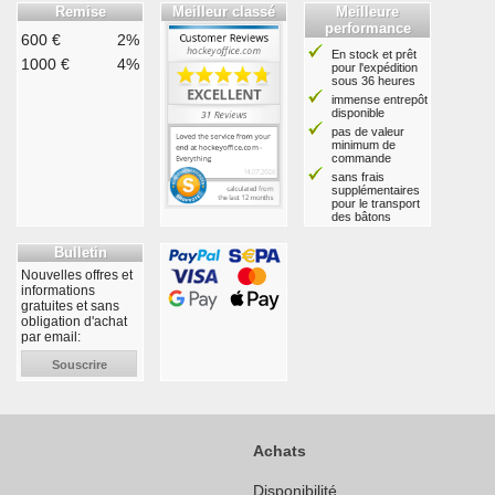
Remise
Meilleur classé
Meilleure
performance
600 €
2%
En stock et prêt
1000 €
4%
pour l'expédition
sous 36 heures
immense entrepôt
disponible
pas de valeur
minimum de
commande
sans frais
supplémentaires
pour le transport
des bâtons
Bulletin
Nouvelles offres et
informations
gratuites et sans
obligation d'achat
par email:
Souscrire
Achats
Disponibilité