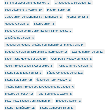
T-shirts et sweat-shirts de hockey (2)
Chaussettes & Serviettes (12)
Sous-vêtements & Maillots (10)
Plastron Senior (2)
Gant Gardien Junior/Bambini & Intermediate (2)
Mitaines Senior (3)
Masque Gardien (2)
Bâton Gardien (5)
Bottes Gardien de But Junior/Bambini & Intermediate (7)
jambières de gardien (4)
Accessoires: coquille, protège-cou, genouillères, maillot & grille (4)
Bloqueur Gardien Junior/Bambini & Intermediate (1)
Sacs de gardien de but (2)
Bauer Patins Hockey sur glace (9)
CCM Patins Hockey sur glace (1)
Meule, Protège lames & Accessoires (5)
Patins & Inliners Gardien (4)
Bâtons Bois Enfant à Junior (1)
Bâtons Compostie Junior (12)
Bâtons Bois Senior (2)
épaulières Roller Hockey (2)
Protège-dents, Protège cou & Accessoires de casque (7)
Bretelles de hockey (1)
Tape, Bouteilles & Lacets (6)
Buts, Filets, Bâches d'entrainement (6)
Bloqueure Senior (2)
Bâtons Intermédiaire (11)
Bâtons Compostie Enfant (3)