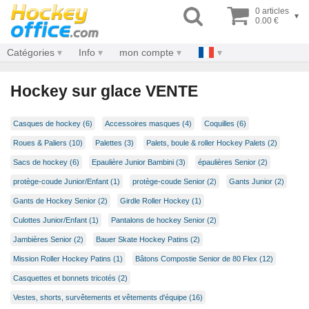
0 articles
▾
0.00 €
Catégories
Info
mon compte
Hockey sur glace VENTE
Casques de hockey (6)
Accessoires masques (4)
Coquilles (6)
Roues & Paliers (10)
Palettes (3)
Palets, boule & roller Hockey Palets (2)
Sacs de hockey (6)
Epaulière Junior Bambini (3)
épaulières Senior (2)
protège-coude Junior/Enfant (1)
protège-coude Senior (2)
Gants Junior (2)
Gants de Hockey Senior (2)
Girdle Roller Hockey (1)
Culottes Junior/Enfant (1)
Pantalons de hockey Senior (2)
Jambières Senior (2)
Bauer Skate Hockey Patins (2)
Mission Roller Hockey Patins (1)
Bâtons Compostie Senior de 80 Flex (12)
Casquettes et bonnets tricotés (2)
Vestes, shorts, survêtements et vêtements d'équipe (16)