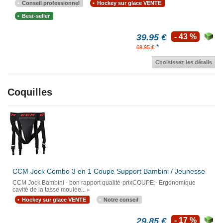
Conseil professionnel
Hockey sur glace VENTE
Best-seller
39.95 €
- 43 %
*
69.95 €
Choisissez les détails
Coquilles
CCM Jock Combo 3 en 1 Coupe Support Bambini / Jeunesse
CCM Jock Bambini - bon rapport qualité-prixCOUPE:- Ergonomique
cavité de la tasse moulée...
Hockey sur glace VENTE
Notre conseil
29.85 €
- 17 %