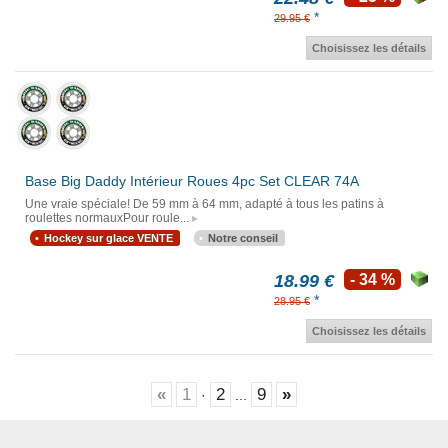
*
29.95 €
Choisissez les détails
Base Big Daddy Intérieur Roues 4pc Set CLEAR 74A
Une vraie spéciale! De 59 mm à 64 mm, adapté à tous les patins à
roulettes normauxPour roule...
Hockey sur glace VENTE
Notre conseil
18.99 €
- 34 %
*
28.95 €
Choisissez les détails
«
1
2
9
»
·
...