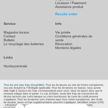
Livraison / Paiement
Assistance produit
Revoke order
Service
Info
Magasins locaux
Vie privée
Contact
Conditions générales de
Bulletin
vente
Le recyclage des batteries
Révocation
Mentions légales
Links
Hockeyzentrale
Tous les prix plus frais d'expédition.
Pour les livraisons au sein de l’Union européenne,
nos prix incluent la TVA légale applicable. Pour les livraisons en Suisse, nous avons
déjà réglé à l’avance les frais correspondants pour vous. Vous ne payez donc que le
montant indiqué dans le panier. Le cas échéant, seuls des frais de conversion de
devise facturés par votre banque ou votre fournisseur de carte de crédit peuvent
s’appliquer. Pour les livraisons vers d’autres pays hors Union européenne, des droits
de douane, taxes et frais supplémentaires peuvent s’appliquer. Identifiant unique (UIN)
: FR262615_11RXLR Identifiant unique pour les emballages ménagers (UIN) :
FR262489_01EWFD Identifiant unique (IDU) : FR262489_13UAXM