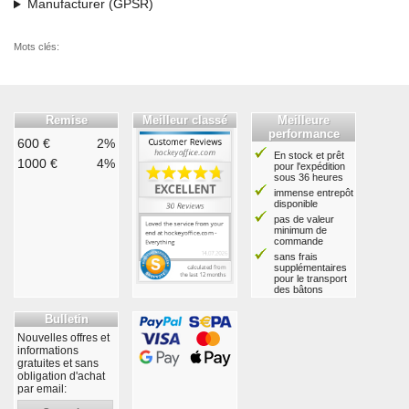
Manufacturer (GPSR)
Mots clés:
Remise
Meilleur classé
Meilleure
performance
600 €
2%
En stock et prêt
1000 €
4%
pour l'expédition
sous 36 heures
immense entrepôt
disponible
pas de valeur
minimum de
commande
sans frais
supplémentaires
pour le transport
des bâtons
Bulletin
Nouvelles offres et
informations
gratuites et sans
obligation d'achat
par email: