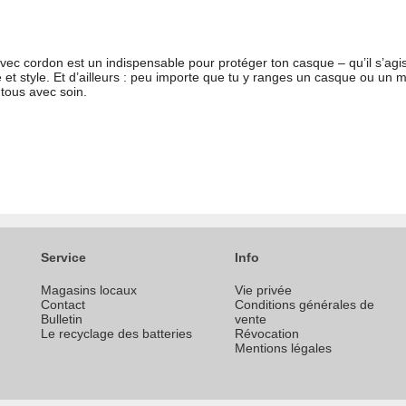
ec cordon est un indispensable pour protéger ton casque – qu’il s’agi
té et style. Et d’ailleurs : peu importe que tu y ranges un casque ou u
 tous avec soin.
Service
Info
Magasins locaux
Vie privée
Contact
Conditions générales de
Bulletin
vente
Le recyclage des batteries
Révocation
Mentions légales