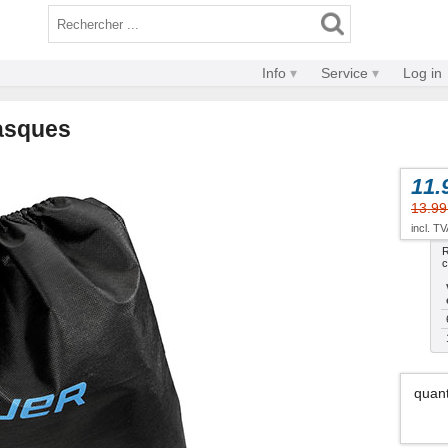
Info
Service
Log in
asques
11.
13.99
incl. T
R
c
quant