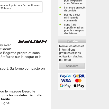
pour l'expédition
sous 36 heures
en stock prêt pour l'expédition en
immense entrepôt
36 hours
disponible
pas de valeur
minimum de
commande
sans frais
supplémentaires
pour le transport
des bâtons
Bulletin
key avec
Nouvelles offres et
t idéale
informations
e Begroffe propre et sans
gratuites et sans
obligation d'achat
éraflures sur la coque et la
par email:
Souscrire
nsport. Sa forme compacte en
 ou le masque Begroffe
ompris les modèles Begroffe
 facile
 ligne