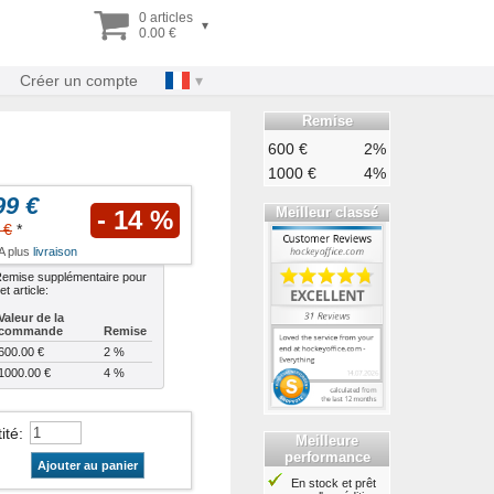
0 articles
▾
0.00 €
Créer un compte
Remise
600 €
2%
1000 €
4%
99 €
Meilleur classé
- 14 %
 €
*
VA plus
livraison
emise supplémentaire pour
et article:
Valeur de la
commande
Remise
600.00 €
2 %
1000.00 €
4 %
ité
:
Meilleure
performance
Ajouter au panier
En stock et prêt