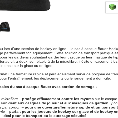
 ou lors d’une session de hockey en ligne – le sac à casque Bauer Hoc
e parfaitement ton équipement. Cette solution de transport pratique es
our les gardiens souhaitant garder leur casque ou leur masque de typ
riau ultra-doux, semblable à de la microfibre, il évite efficacement les 
intense sur la glace ou en ligne.
rmet une fermeture rapide et peut également servir de poignée de tra
pour l'entraînement, les déplacements ou le rangement à domicile.
ipales du sac à casque Bauer avec cordon de serrage :
 microfibre
–
protège efficacement contre les rayures
sur le casque
–
convient aux casques de joueur et aux masques de gardien
, y c
e par cordon
–
pour une ouverture/fermeture rapide et un transport
ente
–
parfait pour les joueurs de hockey sur glace et de hockey en
–
idéal pour le transport ou le stockage sécurisé