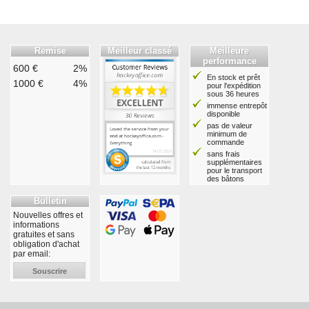
Remise
Meilleur classé
Meilleure
performance
600 €
2%
En stock et prêt
1000 €
4%
pour l'expédition
sous 36 heures
immense entrepôt
disponible
pas de valeur
minimum de
commande
sans frais
supplémentaires
pour le transport
des bâtons
Bulletin
Nouvelles offres et
informations
gratuites et sans
obligation d'achat
par email:
Souscrire