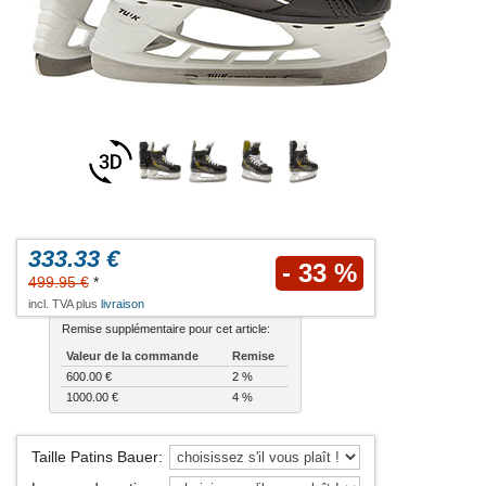
333.33 €
- 33 %
499.95 €
*
incl. TVA plus
livraison
Remise supplémentaire pour cet article:
Valeur de la commande
Remise
600.00 €
2 %
1000.00 €
4 %
Taille Patins Bauer
: