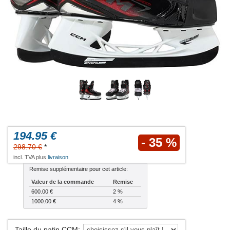
194.95 €
- 35 %
298.70 €
*
incl. TVA plus
livraison
Remise supplémentaire pour cet article:
Valeur de la commande
Remise
600.00 €
2 %
1000.00 €
4 %
Taille du patin CCM
: