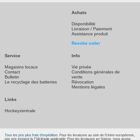
Achats
Disponibilité
Livraison / Paiement
Assistance produit
Revoke order
Service
Info
Magasins locaux
Vie privée
Contact
Conditions générales de
Bulletin
vente
Le recyclage des batteries
Révocation
Mentions légales
Links
Hockeyzentrale
Tous les prix plus frais d'expédition.
Pour les livraisons au sein de l’Union européenne,
nos prix incluent la TVA légale applicable. Pour les livraisons en Suisse, nous avons