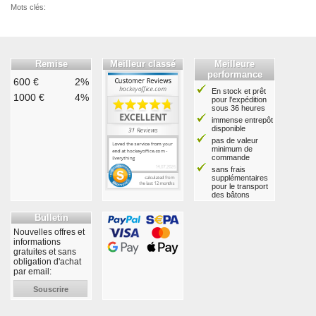
Mots clés:
Remise
Meilleur classé
Meilleure
performance
600 €
2%
En stock et prêt
1000 €
4%
pour l'expédition
sous 36 heures
immense entrepôt
disponible
pas de valeur
minimum de
commande
sans frais
supplémentaires
pour le transport
des bâtons
Bulletin
Nouvelles offres et
informations
gratuites et sans
obligation d'achat
par email:
Souscrire