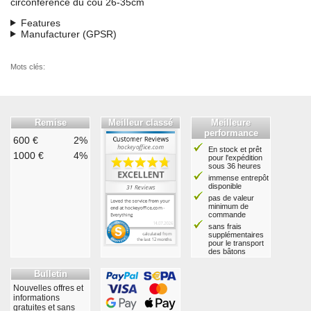
circonference du cou 26-35cm
Features
Manufacturer (GPSR)
Mots clés:
Remise
Meilleur classé
Meilleure
performance
600 €
2%
En stock et prêt
1000 €
4%
pour l'expédition
sous 36 heures
immense entrepôt
disponible
pas de valeur
minimum de
commande
sans frais
supplémentaires
pour le transport
des bâtons
Bulletin
Nouvelles offres et
informations
gratuites et sans