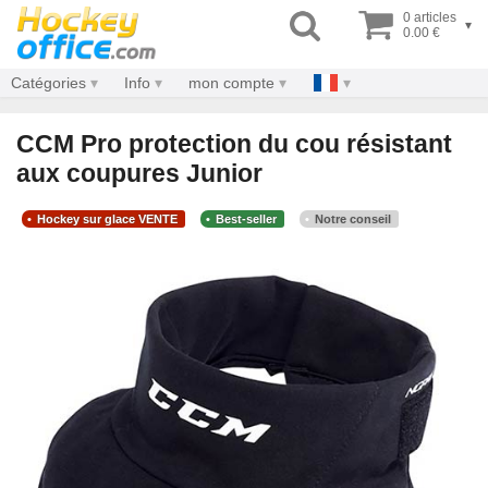
0 articles
▾
0.00 €
Catégories
Info
mon compte
CCM Pro protection du cou résistant
aux coupures Junior
Hockey sur glace VENTE
Best-seller
Notre conseil