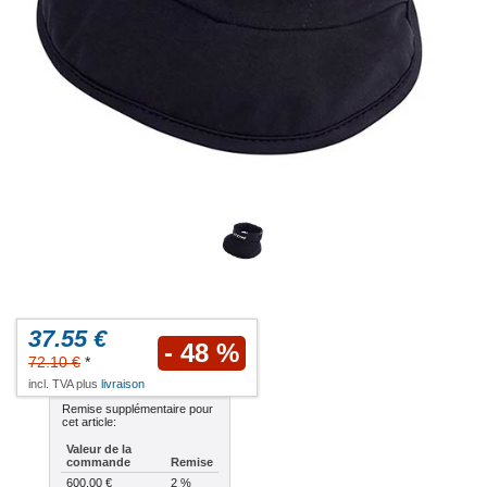
37.55 €
- 48 %
72.10 €
*
incl. TVA plus
livraison
Remise supplémentaire pour
cet article:
Valeur de la
commande
Remise
600.00 €
2 %