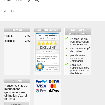
Mots clés:
Remise
Meilleur classé
Meilleure
performance
600 €
2%
En stock et prêt
1000 €
4%
pour l'expédition
sous 36 heures
immense entrepôt
disponible
pas de valeur
minimum de
commande
sans frais
supplémentaires
pour le transport
des bâtons
Bulletin
Nouvelles offres et
informations
gratuites et sans
obligation d'achat
par email:
Souscrire