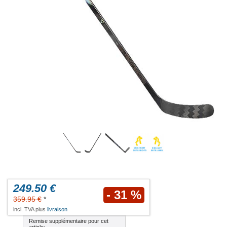
249.50 €
- 31 %
359.95 €
*
incl. TVA plus
livraison
Remise supplémentaire pour cet
article: