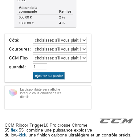
Valeur de la
commande
Remise
600.00 €
2 %
1000.00 €
4 %
Côté
:
Courbures
:
CCM Flex
:
quantité
:
Ajouter au panier
La disponibilité sera affiché
lorsque vous choisissez les
détails.
CCM Ribcor Trigger10 Pro crosse Chrome
55
flex
55" combine une puissance explosive
du low-
kick
, une finition carbone ultralégère et un contrôle précis,