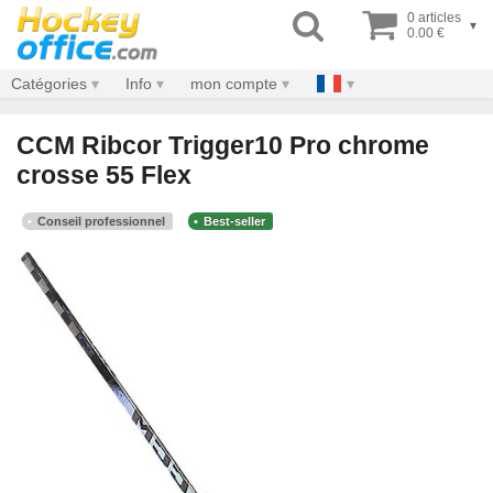
0 articles
▾
0.00 €
Catégories
Info
mon compte
CCM Ribcor Trigger10 Pro chrome
crosse 55 Flex
Conseil professionnel
Best-seller