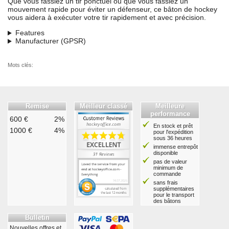
Que vous fassiez un tir ponctuel ou que vous fassiez un
mouvement rapide pour éviter un défenseur, ce bâton de hockey
vous aidera à exécuter votre tir rapidement et avec précision.
Features
Manufacturer (GPSR)
Mots clés:
Remise
Meilleur classé
Meilleure
performance
600 €
2%
En stock et prêt
1000 €
4%
pour l'expédition
sous 36 heures
immense entrepôt
disponible
pas de valeur
minimum de
commande
sans frais
supplémentaires
pour le transport
des bâtons
Bulletin
Nouvelles offres et