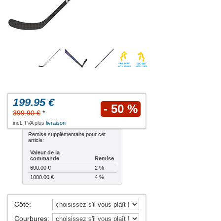
199.95 €
- 50 %
399.90 €
*
incl. TVA plus
livraison
Remise supplémentaire pour cet
article:
Valeur de la
commande
Remise
600.00 €
2 %
1000.00 €
4 %
Côté
:
Courbures
: