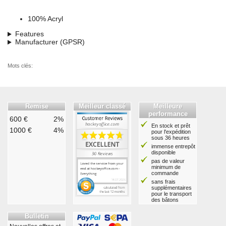
100% Acryl
Features
Manufacturer (GPSR)
Mots clés:
Remise
Meilleur classé
Meilleure
performance
600 €
2%
En stock et prêt
1000 €
4%
pour l'expédition
sous 36 heures
immense entrepôt
disponible
pas de valeur
minimum de
commande
sans frais
supplémentaires
pour le transport
des bâtons
Bulletin