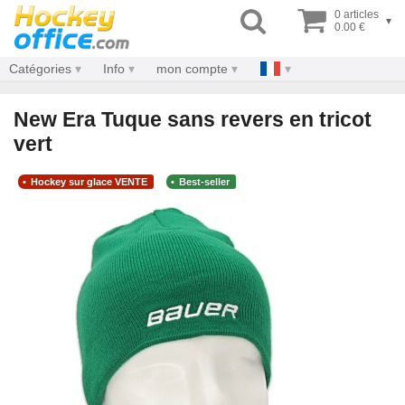
0 articles
▾
0.00 €
Catégories
Info
mon compte
New Era Tuque sans revers en tricot
vert
Hockey sur glace VENTE
Best-seller