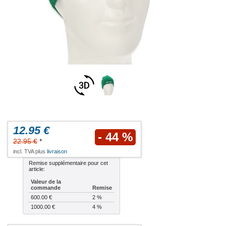
12.95 €
- 44 %
22.95 €
*
incl. TVA plus
livraison
Remise supplémentaire pour cet
article:
Valeur de la
commande
Remise
600.00 €
2 %
1000.00 €
4 %