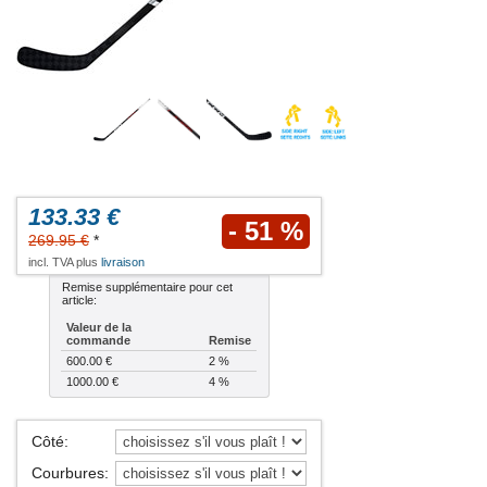
133.33 €
- 51 %
269.95 €
*
incl. TVA plus
livraison
Remise supplémentaire pour cet
article:
Valeur de la
commande
Remise
600.00 €
2 %
1000.00 €
4 %
Côté
:
Courbures
: