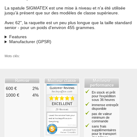
La spatule SIGMATEX est une mise à niveau et n'a été utilisée
jusqu'à présent que sur des modèles de classe supérieure.
Avec 62", la raquette est un peu plus longue que la taille standard
senior - pour un poids d'environ 455 grammes.
Features
Manufacturer (GPSR)
Mots clés:
Remise
Meilleur classé
Meilleure
performance
600 €
2%
En stock et prêt
1000 €
4%
pour l'expédition
sous 36 heures
immense entrepôt
disponible
pas de valeur
minimum de
commande
sans frais
supplémentaires
pour le transport