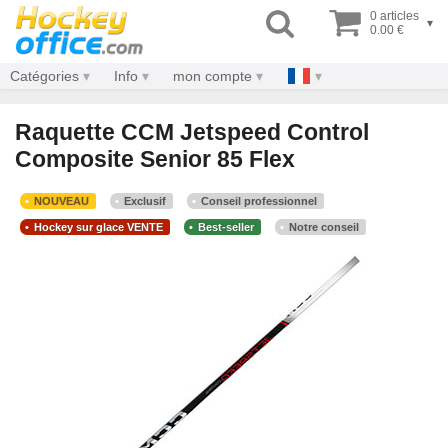
0 articles
▾
0.00 €
Catégories
Info
mon compte
Raquette CCM Jetspeed Control
Composite Senior 85 Flex
NOUVEAU
Exclusif
Conseil professionnel
Hockey sur glace VENTE
Best-seller
Notre conseil