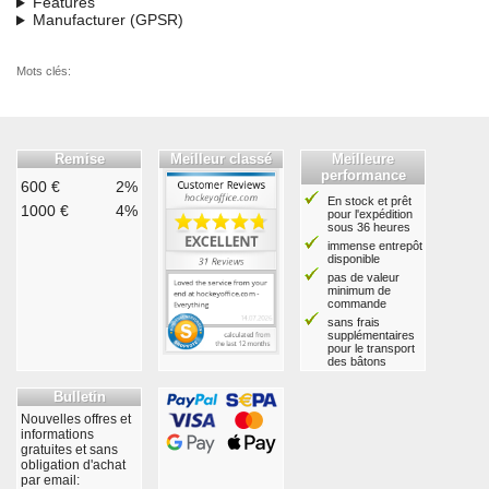
Features
Manufacturer (GPSR)
Mots clés:
Remise
Meilleur classé
Meilleure
performance
600 €
2%
En stock et prêt
1000 €
4%
pour l'expédition
sous 36 heures
immense entrepôt
disponible
pas de valeur
minimum de
commande
sans frais
supplémentaires
pour le transport
des bâtons
Bulletin
Nouvelles offres et
informations
gratuites et sans
obligation d'achat
par email: