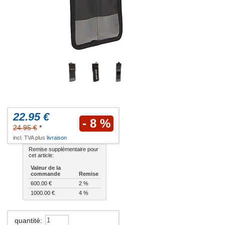
22.95 €
- 8 %
24.95 €
*
incl. TVA plus
livraison
Remise supplémentaire pour
cet article:
Valeur de la
commande
Remise
600.00 €
2 %
1000.00 €
4 %
quantité
: