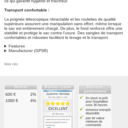
ce qui garantit hygiène et fraîcheur.
Transport confortable :
La poignée télescopique rétractable et les roulettes de qualité
supérieure assurent une manipulation sans effort, même lorsque
le sac est entièrement chargé. De plus, le fond renforcé offre une
stabilité et protège le sac contre l'usure. Des sangles de transport
confortables et robustes facilitent le levage et le transport.
Features
Manufacturer (GPSR)
Mots clés:
Remise
Meilleur classé
Meilleure
performance
600 €
2%
En stock et prêt
1000 €
4%
pour l'expédition
sous 36 heures
immense entrepôt
disponible
pas de valeur
minimum de
commande