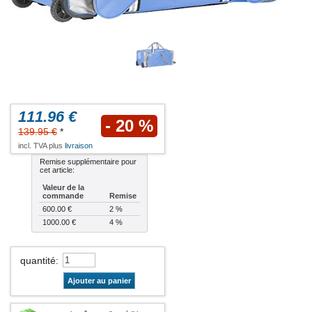
111.96 €
- 20 %
139.95 €
*
incl. TVA plus
livraison
Remise supplémentaire pour
cet article:
Valeur de la
commande
Remise
600.00 €
2 %
1000.00 €
4 %
quantité
:
Ajouter au panier