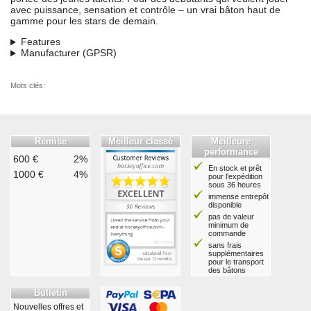
avec puissance, sensation et contrôle – un vrai bâton haut de
gamme pour les stars de demain.
Features
Manufacturer (GPSR)
Mots clés:
Remise
Meilleur classé
Meilleure
performance
600 €
2%
En stock et prêt
1000 €
4%
pour l'expédition
sous 36 heures
immense entrepôt
disponible
pas de valeur
minimum de
commande
sans frais
supplémentaires
pour le transport
des bâtons
Bulletin
Nouvelles offres et