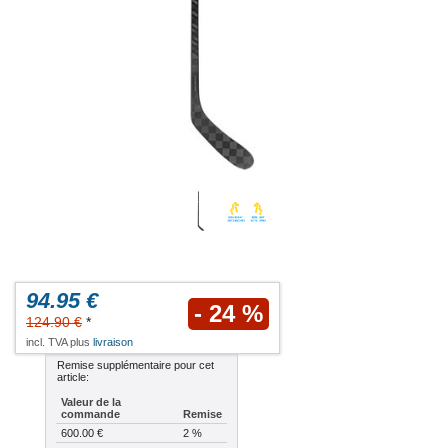
94.95 €
- 24 %
124.90 €
*
incl. TVA plus
livraison
Remise supplémentaire pour cet
article:
Valeur de la
commande
Remise
600.00 €
2 %