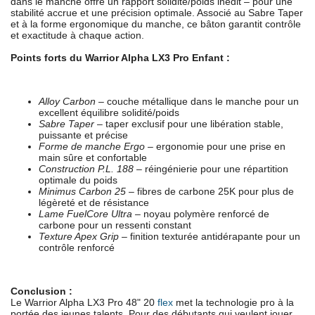
dans le manche offre un rapport solidité/poids inédit – pour une
stabilité accrue et une précision optimale. Associé au Sabre Taper
et à la forme ergonomique du manche, ce bâton garantit contrôle
et exactitude à chaque action.
Points forts du Warrior Alpha LX3 Pro Enfant :
Alloy Carbon
– couche métallique dans le manche pour un
excellent équilibre solidité/poids
Sabre Taper
– taper exclusif pour une libération stable,
puissante et précise
Forme de manche Ergo
– ergonomie pour une prise en
main sûre et confortable
Construction P.L. 188
– réingénierie pour une répartition
optimale du poids
Minimus Carbon 25
– fibres de carbone 25K pour plus de
légèreté et de résistance
Lame FuelCore Ultra
– noyau polymère renforcé de
carbone pour un ressenti constant
Texture Apex Grip
– finition texturée antidérapante pour un
contrôle renforcé
Conclusion :
Le Warrior Alpha LX3 Pro 48" 20
flex
met la technologie pro à la
portée des jeunes talents. Pour des débutants qui veulent jouer