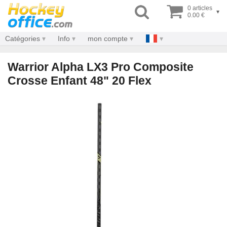
0 articles
▾
0.00 €
Catégories
Info
mon compte
Warrior Alpha LX3 Pro Composite
Crosse Enfant 48" 20 Flex