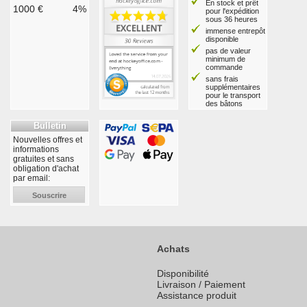
En stock et prêt
1000 €
4%
pour l'expédition
sous 36 heures
immense entrepôt
disponible
pas de valeur
minimum de
commande
sans frais
supplémentaires
pour le transport
des bâtons
Bulletin
Nouvelles offres et
informations
gratuites et sans
obligation d'achat
par email:
Souscrire
Achats
Disponibilité
Livraison / Paiement
Assistance produit