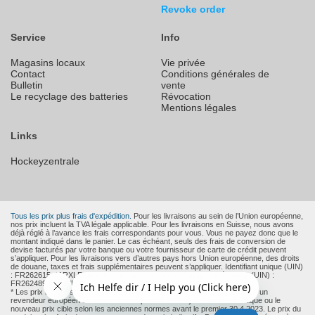
Revoke order
Service
Info
Magasins locaux
Vie privée
Contact
Conditions générales de
Bulletin
vente
Le recyclage des batteries
Révocation
Mentions légales
Links
Hockeyzentrale
Tous les prix plus frais d'expédition.
Pour les livraisons au sein de l’Union européenne,
nos prix incluent la TVA légale applicable. Pour les livraisons en Suisse, nous avons
déjà réglé à l’avance les frais correspondants pour vous. Vous ne payez donc que le
montant indiqué dans le panier. Le cas échéant, seuls des frais de conversion de
devise facturés par votre banque ou votre fournisseur de carte de crédit peuvent
s’appliquer. Pour les livraisons vers d’autres pays hors Union européenne, des droits
de douane, taxes et frais supplémentaires peuvent s’appliquer. Identifiant unique (UIN)
: FR262615_11RXLR Identifiant unique pour les emballages ménagers (UIN) :
FR262489_01EWFD Identifiant unique (IDU) : FR262489_13UAXM
* Les prix barrés sont les prix de vente recommandés par le fabricant ou un
revendeur européen au moment où le produit a été ajouté à notre boutique ou le
nouveau prix cible selon les anciennes normes avant le premier 30.4.2023. Le prix du