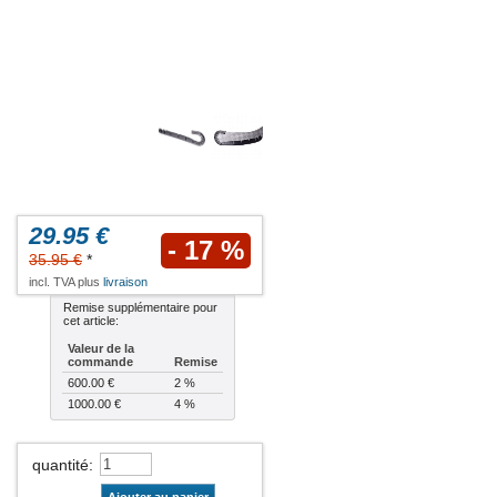
29.95 €
- 17 %
35.95 €
*
incl. TVA plus
livraison
Remise supplémentaire pour
cet article:
Valeur de la
commande
Remise
600.00 €
2 %
1000.00 €
4 %
quantité
: