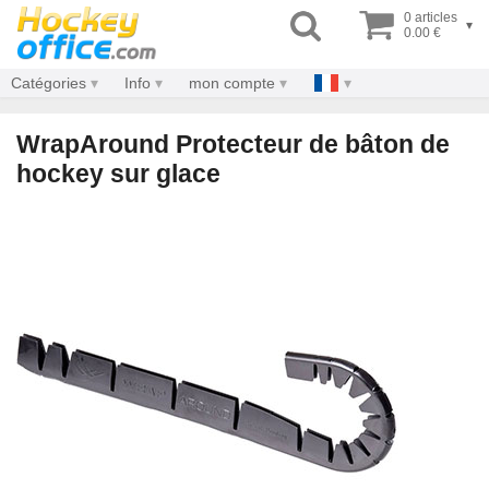
0 articles
▾
0.00 €
Catégories
Info
mon compte
WrapAround Protecteur de bâton de
hockey sur glace