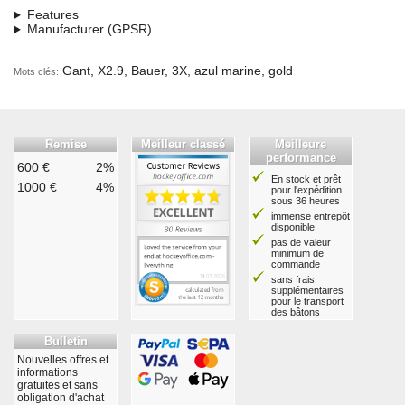
Features
Manufacturer (GPSR)
Gant, X2.9, Bauer, 3X, azul marine, gold
Mots clés:
Remise
Meilleur classé
Meilleure
performance
600 €
2%
En stock et prêt
1000 €
4%
pour l'expédition
sous 36 heures
immense entrepôt
disponible
pas de valeur
minimum de
commande
sans frais
supplémentaires
pour le transport
des bâtons
Bulletin
Nouvelles offres et
informations
gratuites et sans
obligation d'achat