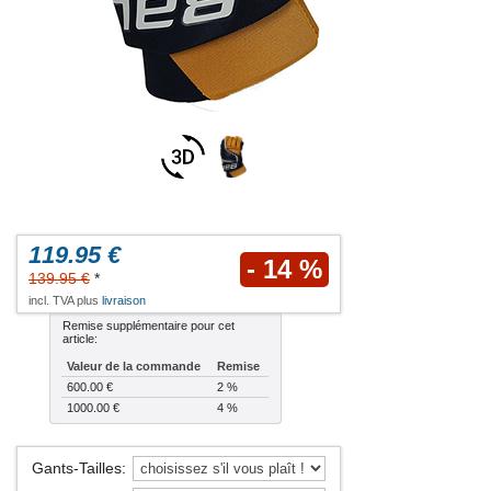
119.95 €
- 14 %
139.95 €
*
incl. TVA plus
livraison
Remise supplémentaire pour cet
article:
Valeur de la commande
Remise
600.00 €
2 %
1000.00 €
4 %
Gants-Tailles
: