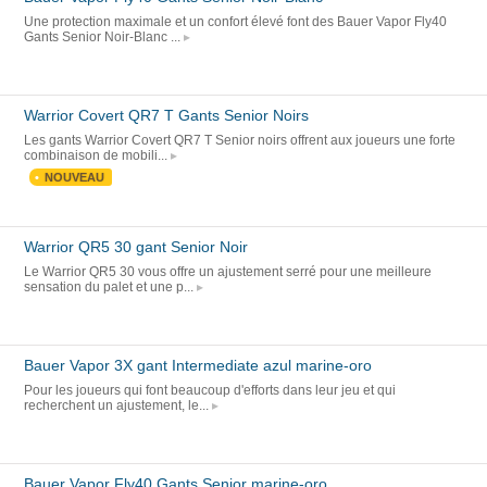
Une protection maximale et un confort élevé font des Bauer Vapor Fly40
Gants Senior Noir-Blanc ...
Warrior Covert QR7 T Gants Senior Noirs
Les gants Warrior Covert QR7 T Senior noirs offrent aux joueurs une forte
combinaison de mobili...
NOUVEAU
Warrior QR5 30 gant Senior Noir
Le Warrior QR5 30 vous offre un ajustement serré pour une meilleure
sensation du palet et une p...
Bauer Vapor 3X gant Intermediate azul marine-oro
Pour les joueurs qui font beaucoup d'efforts dans leur jeu et qui
recherchent un ajustement, le...
Bauer Vapor Fly40 Gants Senior marine-oro