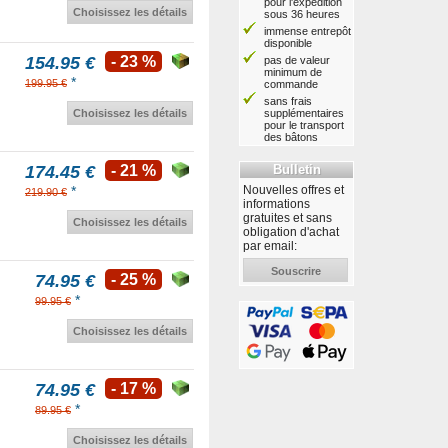
pour l'expédition
Choisissez les détails
sous 36 heures
immense entrepôt
disponible
154.95 €
- 23 %
pas de valeur
minimum de
*
199.95 €
commande
sans frais
supplémentaires
Choisissez les détails
pour le transport
des bâtons
Bulletin
174.45 €
- 21 %
Nouvelles offres et
*
219.90 €
informations
gratuites et sans
Choisissez les détails
obligation d'achat
par email:
Souscrire
74.95 €
- 25 %
*
99.95 €
Choisissez les détails
74.95 €
- 17 %
*
89.95 €
Choisissez les détails