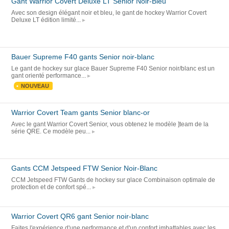
Gant Warrior Covert Deluxe LT Senior Noir-Bleu
Avec son design élégant noir et bleu, le gant de hockey Warrior Covert
Deluxe LT édition limité...
Bauer Supreme F40 gants Senior noir-blanc
Le gant de hockey sur glace Bauer Supreme F40 Senior noir/blanc est un
gant orienté performance...
NOUVEAU
Warrior Covert Team gants Senior blanc-or
Avec le gant Warrior Covert Senior, vous obtenez le modèle ]team de la
série QRE. Ce modèle peu...
Gants CCM Jetspeed FTW Senior Noir-Blanc
CCM Jetspeed FTW Gants de hockey sur glace Combinaison optimale de
protection et de confort spé...
Warrior Covert QR6 gant Senior noir-blanc
Faites l'expérience d'une performance et d'un confort imbattables avec les