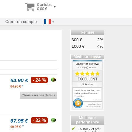
0 articles
▾
0.00 €
Créer un compte
Remise
600 €
2%
1000 €
4%
Meilleur classé
64.90 €
- 24 %
*
84.95 €
Choisissez les détails
Meilleure
67.95 €
- 32 %
performance
*
99.95 €
En stock et prêt