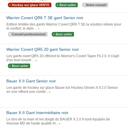
Hockey sur glace VENTE
Best-seller
Notre conseil
Warrior Covert QR6 T SE gant Senior noir
Edition limitée des gants Warrior Covert QR6 T SE la solution idéale pour
le confort, le style ...
Conseil professionnel
Best-seller
Warrior Covert QR5 20 gant Senior noir
Les gants overt QR5 20 offriront le Warrior's Covert Taper Fit 2.0. Il s'agit
d'un tout nouvel ...
Best-seller
Bauer X II Gant Senior noir
Les gants de hockey sur glace Bauer Ice Hockey Gloves X II 2.0 Senior
en noir offrent une combi...
Bauer X II Gant Intermédiaire noir
Le dos de la main et les doigts du BAUER X 2.0 II sont équipés de
mousse MD de haute qualité et...