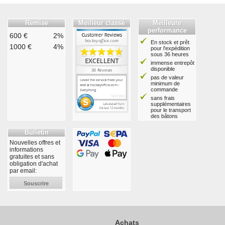
Remise
Meilleur classé
Meilleure
performance
600 €
2%
En stock et prêt
1000 €
4%
pour l'expédition
sous 36 heures
immense entrepôt
disponible
pas de valeur
minimum de
commande
sans frais
supplémentaires
pour le transport
des bâtons
Bulletin
Nouvelles offres et
informations
gratuites et sans
obligation d'achat
par email:
Souscrire
Achats