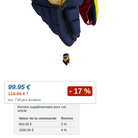
99.95 €
- 17 %
119.95 €
*
incl. TVA plus
livraison
Remise supplémentaire pour cet
article:
Valeur de la commande
Remise
600.00 €
2 %
1000.00 €
4 %