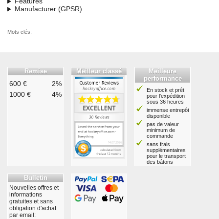
Features
Manufacturer (GPSR)
Mots clés:
Remise
Meilleur classé
Meilleure
performance
600 €
2%
En stock et prêt
1000 €
4%
pour l'expédition
sous 36 heures
immense entrepôt
disponible
pas de valeur
minimum de
commande
sans frais
supplémentaires
pour le transport
des bâtons
Bulletin
Nouvelles offres et
informations
gratuites et sans
obligation d'achat
par email: