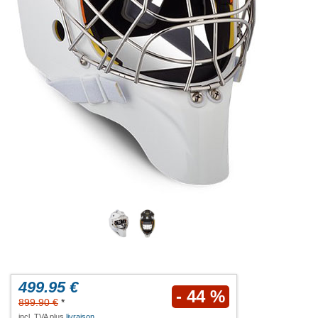
499.95 €
- 44 %
899.90 €
*
incl. TVA plus
livraison