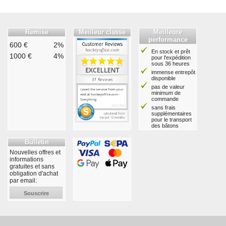
Remise
Meilleur classé
Meilleure
performance
600 €
2%
En stock et prêt
1000 €
4%
pour l'expédition
sous 36 heures
immense entrepôt
disponible
pas de valeur
minimum de
commande
sans frais
supplémentaires
pour le transport
des bâtons
Bulletin
Nouvelles offres et
informations
gratuites et sans
obligation d'achat
par email:
Souscrire