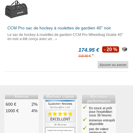
CCM Pro sac de hockey à roulettes de gardien 40" noir
Le sac de hockey à roulettes de gardien CCM Pro Wheelbag Goalie 40"
en noir a été conçu avec un...
174.95 €
- 20 %
*
219.90 €
Ajouter au panier
Remise
Meilleur classé
Meilleure
performance
600 €
2%
En stock et prêt
1000 €
4%
pour l'expédition
sous 36 heures
immense entrepôt
disponible
pas de valeur
minimum de