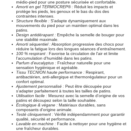
médio-pied pour une posture sécurisée et confortable.
Amorti en gel TERMOCREP® :
Réduit les impacts et
protège les pieds, les genoux et le bas du dos des
contraintes intenses.
Structure flexible :
S'adapte dynamiquement aux
mouvements du pied pour un maintien optimal dans les
patins.
Design antidérapant :
Empêche la semelle de bouger pour
une stabilité maximale.
Amorti séquentiel :
Absorption progressive des chocs pour
réduire la fatigue lors des longues séances d'entraînement.
100 % respirant :
Favorise la circulation de l'air et limite
l'accumulation d'humidité dans les patins.
Parfum d'eucalyptus :
Fraîcheur naturelle pour une
sensation hygiénique et agréable.
Tissu TECNION haute performance :
Respirant,
antibactérien, anti-allergique et thermorégulateur pour un
confort optimal.
Ajustement personnalisé :
Peut être découpée pour
s'adapter parfaitement à toutes les tailles de patins.
Utilisation facile :
Mesurez avec la semelle d'origine de vos
patins et découpez selon la taille souhaitée.
Écologique & végane :
Matériaux durables, sans
composants d'origine animale.
Testé cliniquement :
Vérifié indépendamment pour garantir
qualité, sécurité et performance.
Lavable en machine :
Facile à nettoyer pour une hygiène et
une fraîcheur durables.