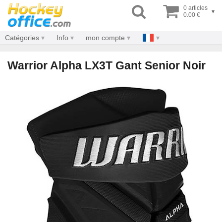
0 articles
▾
0.00 €
Catégories
Info
mon compte
Warrior Alpha LX3T Gant Senior Noir