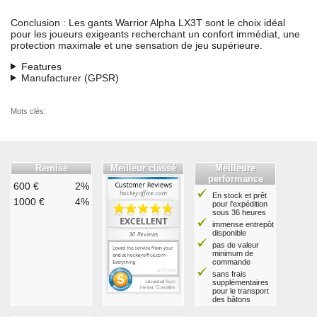
Conclusion : Les gants Warrior Alpha LX3T sont le choix idéal
pour les joueurs exigeants recherchant un confort immédiat, une
protection maximale et une sensation de jeu supérieure.
Features
Manufacturer (GPSR)
Mots clés:
Remise
Meilleur classé
Meilleure
performance
600 €
2%
En stock et prêt
1000 €
4%
pour l'expédition
sous 36 heures
immense entrepôt
disponible
pas de valeur
minimum de
commande
sans frais
supplémentaires
pour le transport
des bâtons