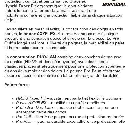
protection, confort et performance. Grâce au
Hybrid Taper Fit
ergonomique, le gant s’adapte
naturellement à la forme de la main, assurant une
mobilité maximale et une protection fiable dans chaque situation
de jeu.
Les soufflets en mesh réactifs, la construction des doigts en trois
parties, le
pouce AXYFLEX
et le revers anatomique élastique
procurent une sensation douce et directe sur la crosse. Le
Pro
Cuff
allongé améliore la liberté du poignet, la maniabilité du palet
et la protection contre les impacts.
La
construction DUO-LAM
combine deux couches de mousse
de qualité (HD-VN et densité moyenne) avec des inserts
plastiques placés stratégiquement pour une protection supérieure
du dos de la main et des doigts. La paume
Pro Palm
résistante
assure un excellent contrôle du bâton et une grande durabilité.
Points forts :
Hybrid Taper Fit
– ajustement parfait et flexibilité optimale
Pouce AXYFLEX
– mobilité et contrôle améliorés
Protection Duo-Lam
– mousse double couche pour une
absorption fiable des chocs
Pro Cuff
– liberté de poignet accrue et protection renforcée
Pro Palm
– paume durable avec adhérence professionnelle