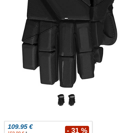
109.95 €
- 31 %
159.99 €
*