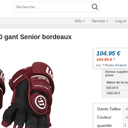
Info
Service
Log in
0 gant Senior bordeaux
104.95 €
159.95 €
*
incl. TVA plus
livraison
Remise suppléme
article:
Valeur de la 
600.00 €
1000.00 €
Gants-Tailles
:
Couleur
:
quantité
: