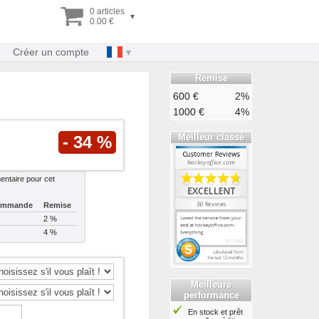
0 articles
▾
0.00 €
Créer un compte
Remise
600 €
2%
1000 €
4%
Meilleur classé
- 34 %
ntaire pour cet
commande
Remise
2 %
4 %
Meilleure
performance
En stock et prêt