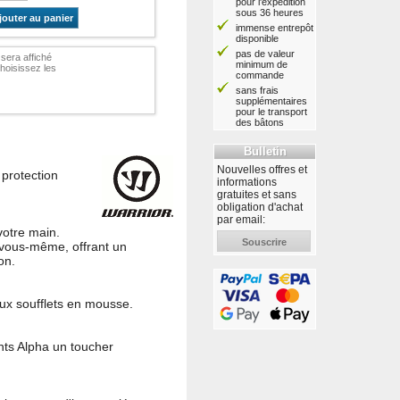
pour l'expédition
sous 36 heures
jouter au panier
immense entrepôt
disponible
pas de valeur
 sera affiché
minimum de
hoisissez les
commande
sans frais
supplémentaires
pour le transport
des bâtons
Bulletin
Nouvelles offres et
 protection
informations
gratuites et sans
obligation d'achat
par email:
votre main.
Souscrire
 vous-même, offrant un
on.
ux soufflets en mousse.
nts Alpha un toucher