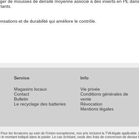
er de mousses de densité moyenne associé à des inserts en PE dans 
tants.
sations et de durabilité qui améliore le contrôle.
Service
Info
Magasins locaux
Vie privée
Contact
Conditions générales de
Bulletin
vente
Le recyclage des batteries
Révocation
Mentions légales
Pour les livraisons au sein de l’Union européenne, nos prix incluent la TVA légale applicable.
e montant indiqué dans le panier. Le cas échéant, seuls des frais de conversion de devise f