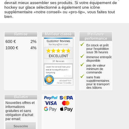
devrait mieux assembler ses produits. Si votre équipement de
hockey sur glace sélectionné a également une icône
supplémentaire «notre conseil» ou «pro-tip», vous faites tout
bien.
Remise
Meilleur classé
Meilleure
performance
600 €
2%
En stock et prêt
1000 €
4%
pour l'expédition
sous 36 heures
immense entrepôt
disponible
pas de valeur
minimum de
commande
sans frais
supplémentaires
pour le transport
des bâtons
Bulletin
Nouvelles offres et
informations
gratuites et sans
obligation d'achat
par email:
Souscrire