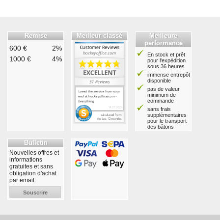
Remise
Meilleur classé
Meilleure
performance
600 €
2%
En stock et prêt
1000 €
4%
pour l'expédition
sous 36 heures
immense entrepôt
disponible
pas de valeur
minimum de
commande
sans frais
supplémentaires
pour le transport
des bâtons
Bulletin
Nouvelles offres et
informations
gratuites et sans
obligation d'achat
par email:
Souscrire