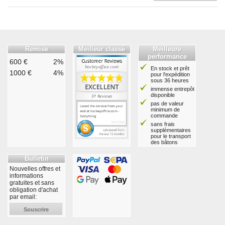
Remise
Meilleur classé
Meilleure
performance
600 €
2%
En stock et prêt
1000 €
4%
pour l'expédition
sous 36 heures
immense entrepôt
disponible
pas de valeur
minimum de
commande
sans frais
supplémentaires
pour le transport
des bâtons
Bulletin
Nouvelles offres et
informations
gratuites et sans
obligation d'achat
par email:
Souscrire