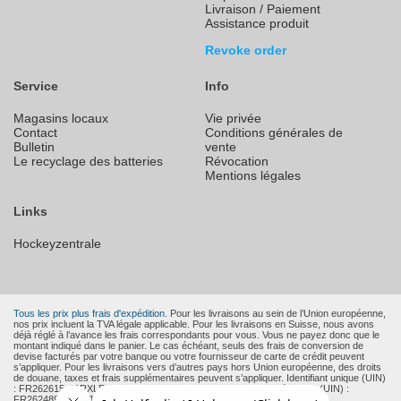
Livraison / Paiement
Assistance produit
Revoke order
Service
Info
Magasins locaux
Vie privée
Contact
Conditions générales de
Bulletin
vente
Le recyclage des batteries
Révocation
Mentions légales
Links
Hockeyzentrale
Tous les prix plus frais d'expédition.
Pour les livraisons au sein de l’Union européenne,
nos prix incluent la TVA légale applicable. Pour les livraisons en Suisse, nous avons
déjà réglé à l’avance les frais correspondants pour vous. Vous ne payez donc que le
montant indiqué dans le panier. Le cas échéant, seuls des frais de conversion de
devise facturés par votre banque ou votre fournisseur de carte de crédit peuvent
s’appliquer. Pour les livraisons vers d’autres pays hors Union européenne, des droits
de douane, taxes et frais supplémentaires peuvent s’appliquer. Identifiant unique (UIN)
: FR262615_11RXLR Identifiant unique pour les emballages ménagers (UIN) :
FR262489_01EWFD Identifiant unique (IDU) : FR262489_13UAXM