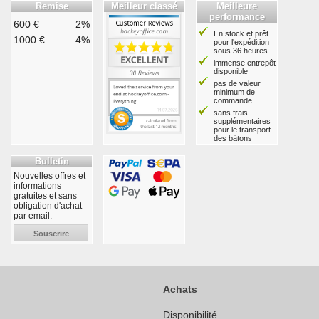
Remise
Meilleur classé
Meilleure
performance
600 €
2%
En stock et prêt
1000 €
4%
pour l'expédition
sous 36 heures
immense entrepôt
disponible
pas de valeur
minimum de
commande
sans frais
supplémentaires
pour le transport
des bâtons
Bulletin
Nouvelles offres et
informations
gratuites et sans
obligation d'achat
par email:
Souscrire
Achats
Disponibilité